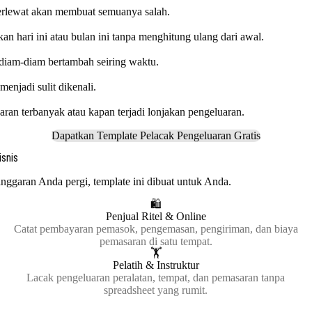
 terlewat akan membuat semuanya salah.
an hari ini atau bulan ini tanpa menghitung ulang dari awal.
u diam-diam bertambah seiring waktu.
enjadi sulit dikenali.
ran terbanyak atau kapan terjadi lonjakan pengeluaran.
Dapatkan Template Pelacak Pengeluaran Gratis
snis
nggaran Anda pergi, template ini dibuat untuk Anda.
🛍️
Penjual Ritel & Online
Catat pembayaran pemasok, pengemasan, pengiriman, dan biaya
pemasaran di satu tempat.
🏋️
Pelatih & Instruktur
Lacak pengeluaran peralatan, tempat, dan pemasaran tanpa
spreadsheet yang rumit.