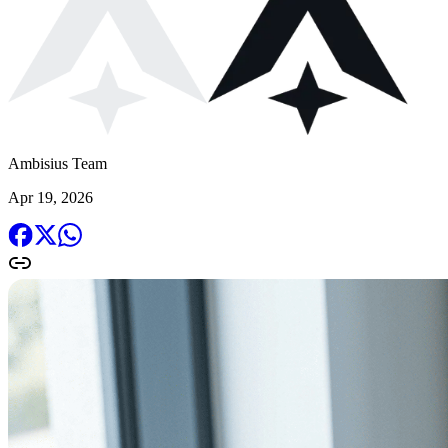
Ambisius Team
Apr 19, 2026