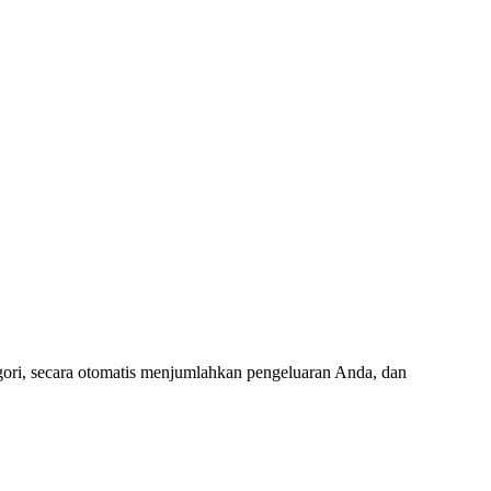
egori, secara otomatis menjumlahkan pengeluaran Anda, dan