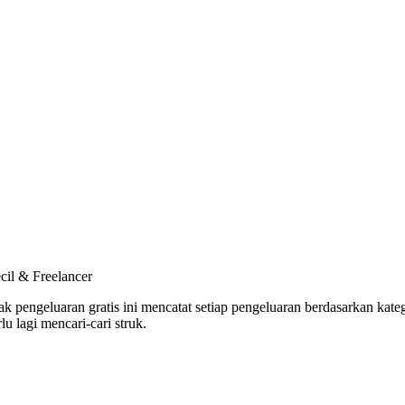
cil & Freelancer
ak pengeluaran gratis ini mencatat setiap pengeluaran berdasarkan kat
u lagi mencari-cari struk.