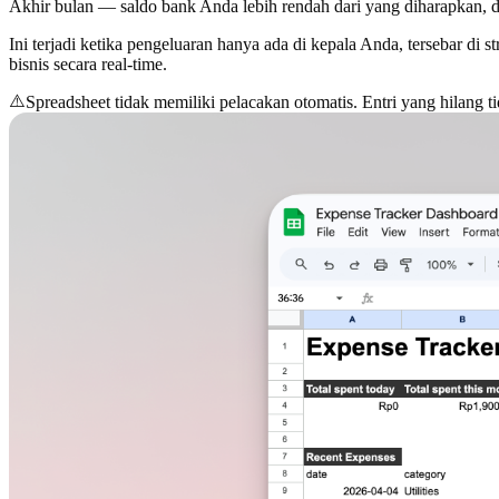
Akhir bulan — saldo bank Anda lebih rendah dari yang diharapkan, d
Ini terjadi ketika pengeluaran hanya ada di kepala Anda, tersebar di 
bisnis secara real-time.
⚠️
Spreadsheet tidak memiliki pelacakan otomatis. Entri yang hilang