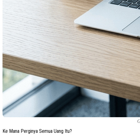
G
Ke Mana Perginya Semua Uang Itu?