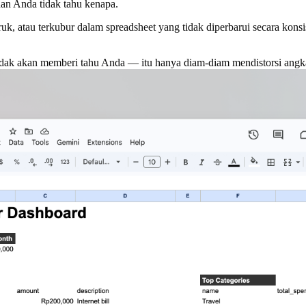
an Anda tidak tahu kenapa.
struk, atau terkubur dalam spreadsheet yang tidak diperbarui secara ko
 tidak akan memberi tahu Anda — itu hanya diam-diam mendistorsi angk