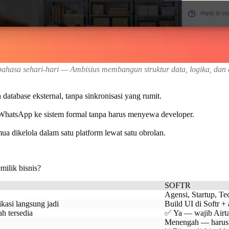
bahasa sehari-hari — Ambisius membangun struktur data, logika, dan a
 database eksternal, tanpa sinkronisasi yang rumit.
u WhatsApp ke sistem formal tanpa harus menyewa developer.
mua dikelola dalam satu platform lewat satu obrolan.
ilik bisnis?
SOFTR
Agensi, Startup, T
kasi langsung jadi
Build UI di Softr + 
h tersedia
✅ Ya — wajib Airta
Menengah — harus p