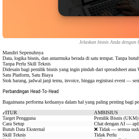
Jelaskan bisnis Anda dengan 
Mandiri Sepenuhnya
Data, logika bisnis, dan antarmuka berada di satu tempat. Tanpa butuh
Tanpa Perlu Skill Teknis
Didesain bagi pemilik bisnis yang ingin pindah dari spreadsheet ata
Satu Platform, Satu Biaya
Stok barang, jadwal janji temu, invoice, hingga registrasi event — se
Perbandingan Head-To-Head
Bagaimana performa keduanya dalam hal yang paling penting bagi pem
FITUR
AMBISIUS
Target Pengguna
Pemilik Bisnis (UKM)
Cara Setup
Chat dengan AI — apli
Butuh Data Eksternal
❌ Tidak — semua suda
Skill Teknis
Tidak Perlu