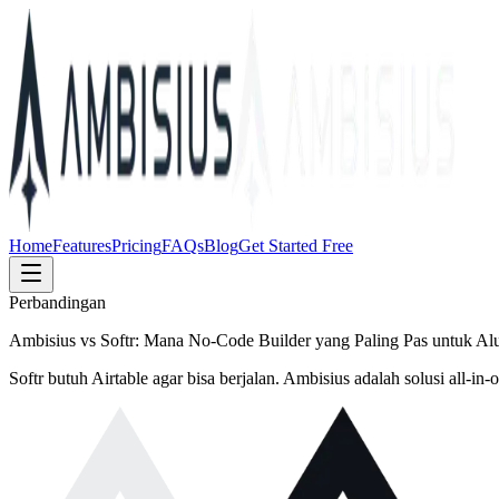
Home
Features
Pricing
FAQs
Blog
Get Started Free
Perbandingan
Ambisius vs Softr: Mana No-Code Builder yang Paling Pas untuk Alu
Softr butuh Airtable agar bisa berjalan. Ambisius adalah solusi all-i