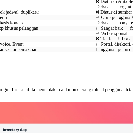
❌ Diatur di Airtabl
Terbatas — tergant
ok jadwal, duplikasi)
❌ Diatur di sumber 
menu
✅ Grup pengguna &
basis kondisi
Terbatas — hanya e
pp khusus pelanggan
✅ Sangat baik — fo
✅ Web responsif —
❌ Tidak — UI saja
voice, Event
✅ Portal, direktori,
ar sesuai pemakaian
Langganan per user 
angun front-end. Ia menciptakan antarmuka yang dilihat pengguna, tetap