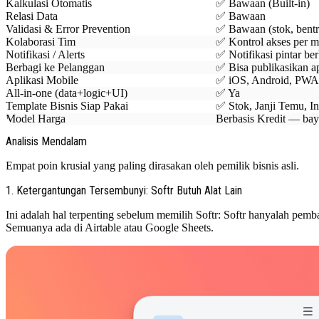
Kalkulasi Otomatis
✅ Bawaan (Built-in)
Relasi Data
✅ Bawaan
Validasi & Error Prevention
✅ Bawaan (stok, bentr
Kolaborasi Tim
✅ Kontrol akses per 
Notifikasi / Alerts
✅ Notifikasi pintar ber
Berbagi ke Pelanggan
✅ Bisa publikasikan a
Aplikasi Mobile
✅ iOS, Android, PWA
All-in-one (data+logic+UI)
✅ Ya
Template Bisnis Siap Pakai
✅ Stok, Janji Temu, In
Model Harga
Berbasis Kredit — bay
Analisis Mendalam
Empat poin krusial yang paling dirasakan oleh pemilik bisnis asli.
1. Ketergantungan Tersembunyi: Softr Butuh Alat Lain
Ini adalah hal terpenting sebelum memilih Softr: Softr hanyalah pemb
Semuanya ada di Airtable atau Google Sheets.