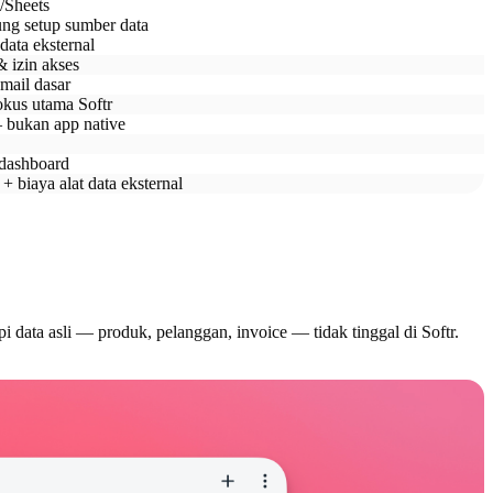
e/Sheets
ung setup sumber data
data eksternal
 izin akses
mail dasar
kus utama Softr
 bukan app native
 dashboard
+ biaya alat data eksternal
i data asli — produk, pelanggan, invoice — tidak tinggal di Softr.