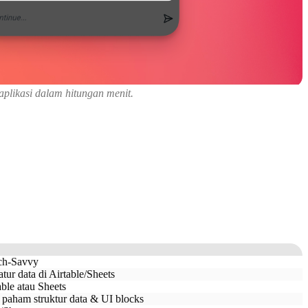
plikasi dalam hitungan menit.
ech-Savvy
atur data di Airtable/Sheets
ble atau Sheets
aham struktur data & UI blocks