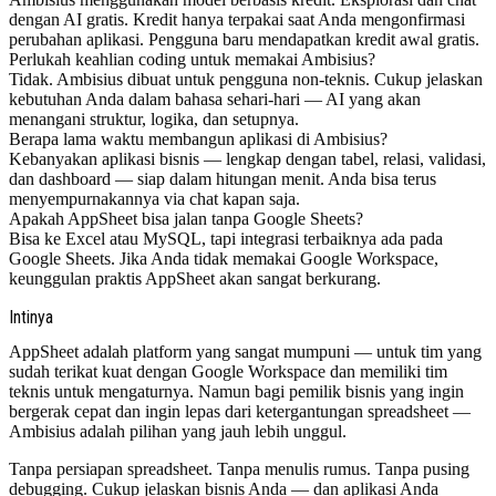
dengan AI gratis. Kredit hanya terpakai saat Anda mengonfirmasi
perubahan aplikasi. Pengguna baru mendapatkan kredit awal gratis.
Perlukah keahlian coding untuk memakai Ambisius?
Tidak. Ambisius dibuat untuk pengguna non-teknis. Cukup jelaskan
kebutuhan Anda dalam bahasa sehari-hari — AI yang akan
menangani struktur, logika, dan setupnya.
Berapa lama waktu membangun aplikasi di Ambisius?
Kebanyakan aplikasi bisnis — lengkap dengan tabel, relasi, validasi,
dan dashboard — siap dalam hitungan menit. Anda bisa terus
menyempurnakannya via chat kapan saja.
Apakah AppSheet bisa jalan tanpa Google Sheets?
Bisa ke Excel atau MySQL, tapi integrasi terbaiknya ada pada
Google Sheets. Jika Anda tidak memakai Google Workspace,
keunggulan praktis AppSheet akan sangat berkurang.
Intinya
AppSheet adalah platform yang sangat mumpuni — untuk tim yang
sudah terikat kuat dengan Google Workspace dan memiliki tim
teknis untuk mengaturnya. Namun bagi pemilik bisnis yang ingin
bergerak cepat dan ingin lepas dari ketergantungan spreadsheet —
Ambisius adalah pilihan yang jauh lebih unggul.
Tanpa persiapan spreadsheet. Tanpa menulis rumus. Tanpa pusing
debugging. Cukup jelaskan bisnis Anda — dan aplikasi Anda