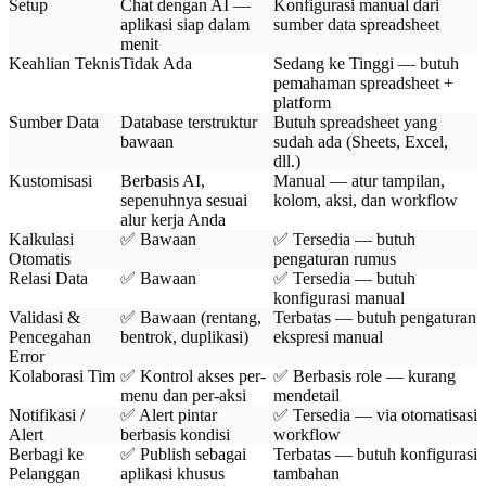
Setup
Chat dengan AI —
Konfigurasi manual dari
aplikasi siap dalam
sumber data spreadsheet
menit
Keahlian Teknis
Tidak Ada
Sedang ke Tinggi — butuh
pemahaman spreadsheet +
platform
Sumber Data
Database terstruktur
Butuh spreadsheet yang
bawaan
sudah ada (Sheets, Excel,
dll.)
Kustomisasi
Berbasis AI,
Manual — atur tampilan,
sepenuhnya sesuai
kolom, aksi, dan workflow
alur kerja Anda
Kalkulasi
✅ Bawaan
✅ Tersedia — butuh
Otomatis
pengaturan rumus
Relasi Data
✅ Bawaan
✅ Tersedia — butuh
konfigurasi manual
Validasi &
✅ Bawaan (rentang,
Terbatas — butuh pengaturan
Pencegahan
bentrok, duplikasi)
ekspresi manual
Error
Kolaborasi Tim
✅ Kontrol akses per-
✅ Berbasis role — kurang
menu dan per-aksi
mendetail
Notifikasi /
✅ Alert pintar
✅ Tersedia — via otomatisasi
Alert
berbasis kondisi
workflow
Berbagi ke
✅ Publish sebagai
Terbatas — butuh konfigurasi
Pelanggan
aplikasi khusus
tambahan