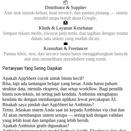
📦
Distributor & Supplier
Atur stok masuk-keluar, buat invoice, dan pantau piutang — sistem
mandiri tanpa butuh akun Google.
🏥
Klinik & Layanan Kesehatan
Simpan rekam medis, riwayat janji temu, dan tagihan dengan teratur
dalam satu sistem yang mudah dicari.
💼
Konsultan & Freelancer
Pantau klien, sesi, dan invoice tanpa harus menggabungkan banyak
alat atau memelihara spreadsheet yang rumit.
Pertanyaan Yang Sering Diajukan
Apakah AppSheet cocok untuk bisnis kecil?
Bisa, tapi ada tantangan belajar yang besar. Anda harus paham
struktur data, menulis ekspresi, dan setup workflow. Bagi pemilik
bisnis non-teknis, ini sering jadi kendala. Ambisius menghapus
kendala itu dengan membangun aplikasi lewat percakapan AI.
Bisakah saya pindah dari AppSheet ke Ambisius?
Tentu. Jelaskan sistem Anda saat ini kepada Ambisius via chat dan
AI akan membangun sistem serupa — sering kali dengan validasi
yang lebih kuat dan tampilan yang lebih bersih.
Apakah Ambisius gratis digunakan?
Ambisius menggunakan model berbasis kredit. Eksplorasi dan chat