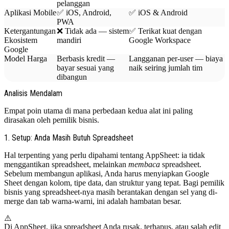
pelanggan
Aplikasi Mobile
✅ iOS, Android,
✅ iOS & Android
PWA
Ketergantungan
❌ Tidak ada — sistem
✅ Terikat kuat dengan
Ekosistem
mandiri
Google Workspace
Google
Model Harga
Berbasis kredit —
Langganan per-user — biaya
bayar sesuai yang
naik seiring jumlah tim
dibangun
Analisis Mendalam
Empat poin utama di mana perbedaan kedua alat ini paling
dirasakan oleh pemilik bisnis.
1. Setup: Anda Masih Butuh Spreadsheet
Hal terpenting yang perlu dipahami tentang AppSheet: ia tidak
menggantikan spreadsheet, melainkan
membaca
spreadsheet.
Sebelum membangun aplikasi, Anda harus menyiapkan Google
Sheet dengan kolom, tipe data, dan struktur yang tepat. Bagi pemilik
bisnis yang spreadsheet-nya masih berantakan dengan sel yang di-
merge dan tab warna-warni, ini adalah hambatan besar.
⚠️
Di AppSheet, jika spreadsheet Anda rusak, terhapus, atau salah edit