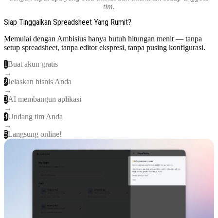
tim.
Siap Tinggalkan Spreadsheet Yang Rumit?
Memulai dengan Ambisius hanya butuh hitungan menit — tanpa
setup spreadsheet, tanpa editor ekspresi, tanpa pusing konfigurasi.
1
Buat akun gratis
→
2
Jelaskan bisnis Anda
→
3
AI membangun aplikasi
→
4
Undang tim Anda
→
5
Langsung online!